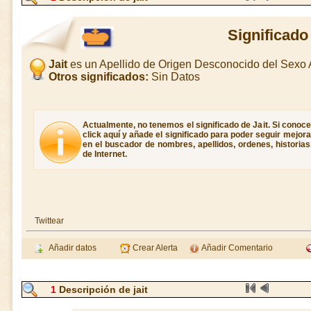
Significado 
Jait
es un Apellido de Origen Desconocido del Sexo
Otros significados:
Sin Datos
Actualmente, no tenemos el significado de Jait. Si conoces
click aquí y añade el significado para poder seguir mejo
en el buscador de nombres, apellidos, ordenes, historia
de Internet.
Twittear
Añadir datos
Crear Alerta
Añadir Comentario
1
Descripción de jait