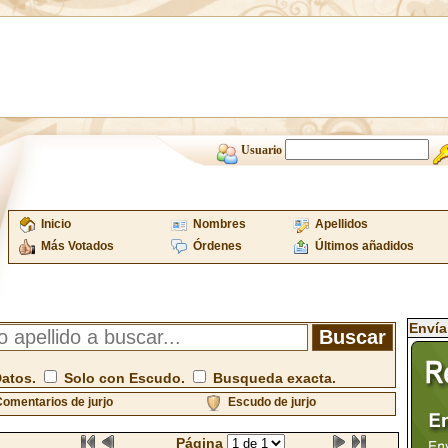
Usuario
Inicio
Nombres
Apellidos
Más Votados
Órdenes
Últimos añadidos
Envía
Datos.
Solo con Escudo.
Busqueda exacta.
omentarios de jurjo
Escudo de jurjo
Página