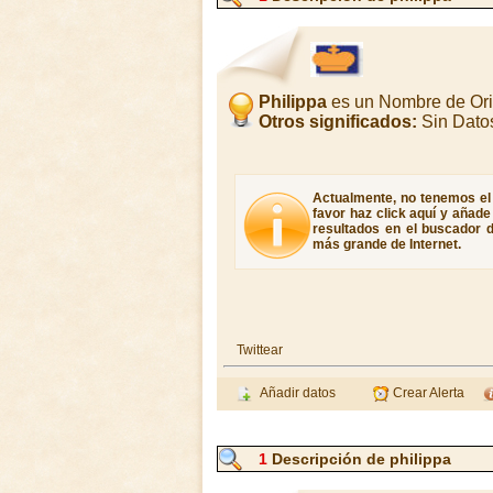
Philippa
es un Nombre de Or
Otros significados:
Sin Dato
Actualmente, no tenemos el s
favor haz click aquí y añad
resultados en el buscador d
más grande de Internet.
Twittear
Añadir datos
Crear Alerta
1
Descripción de philippa