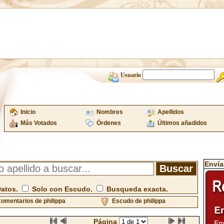
Usuario
Inicio
Nombres
Apellidos
Más Votados
Órdenes
Últimos añadidos
Envía
Datos.
Solo con Escudo.
Busqueda exacta.
omentarios de philippa
Escudo de philippa
Página