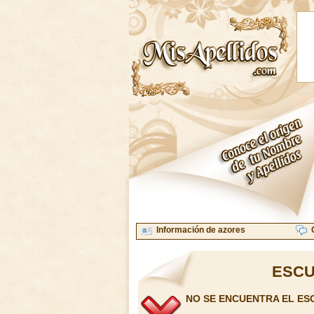
Información de azores
ESCU
NO SE ENCUENTRA EL ES