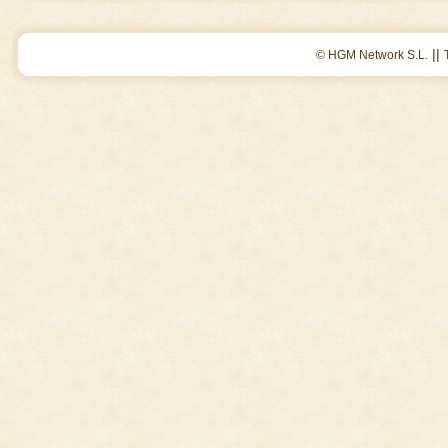
||
© HGM Network S.L.