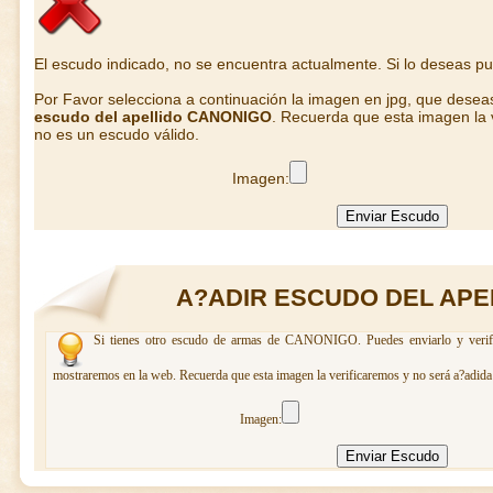
El escudo indicado, no se encuentra actualmente. Si lo deseas p
Por Favor selecciona a continuación la imagen en jpg, que desea
escudo del apellido CANONIGO
. Recuerda que esta imagen la 
no es un escudo válido.
Imagen:
A?ADIR ESCUDO DEL APE
Si tienes otro escudo de armas de CANONIGO. Puedes enviarlo y verific
mostraremos en la web. Recuerda que esta imagen la verificaremos y no será a?adida 
Imagen: