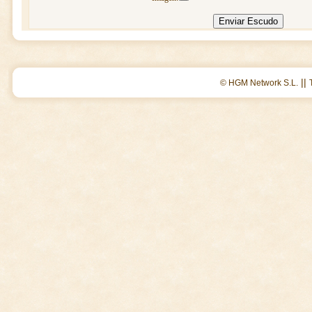
||
© HGM Network S.L.