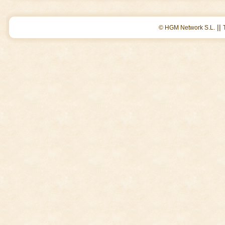
||
© HGM Network S.L.