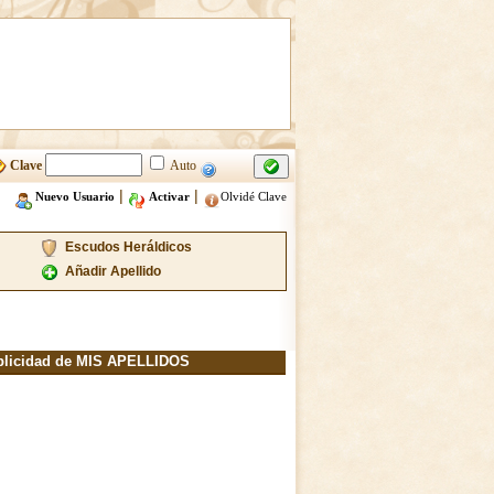
Clave
Auto
|
|
Nuevo Usuario
Activar
Olvidé Clave
Escudos Heráldicos
Añadir Apellido
blicidad de MIS APELLIDOS