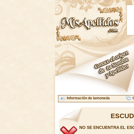
Información de lamoneda
ESCUD
NO SE ENCUENTRA EL E