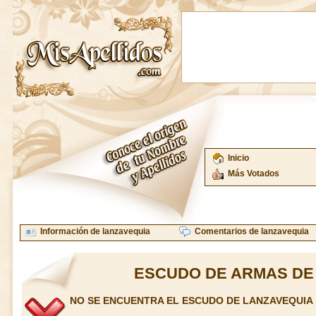
Inicio
Más Votados
Información de lanzavequia
Comentarios de lanzavequia
ESCUDO DE ARMAS DE
NO SE ENCUENTRA EL ESCUDO DE LANZAVEQUIA