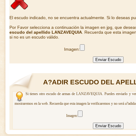
El escudo indicado, no se encuentra actualmente. Si lo deseas p
Por Favor selecciona a continuación la imagen en jpg, que desea
escudo del apellido LANZAVEQUIA
. Recuerda que esta imagen 
si no es un escudo válido.
Imagen:
A?ADIR ESCUDO DEL APEL
Si tienes otro escudo de armas de LANZAVEQUIA. Puedes enviarlo y verifi
mostraremos en la web. Recuerda que esta imagen la verificaremos y no será a?adida 
Imagen: