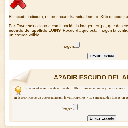
El escudo indicado, no se encuentra actualmente. Si lo deseas p
Por Favor selecciona a continuación la imagen en jpg, que desea
escudo del apellido LUINS
. Recuerda que esta imagen la verifi
un escudo válido.
Imagen:
A?ADIR ESCUDO DEL A
Si tienes otro escudo de armas de LUINS. Puedes enviarlo y verificaremos c
en la web. Recuerda que esta imagen la verificaremos y no será a?adida si no es un e
Imagen: