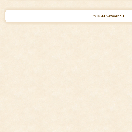
||
© HGM Network S.L.