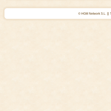
||
© HGM Network S.L.