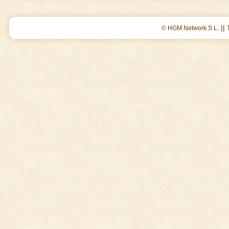
||
© HGM Network S.L.