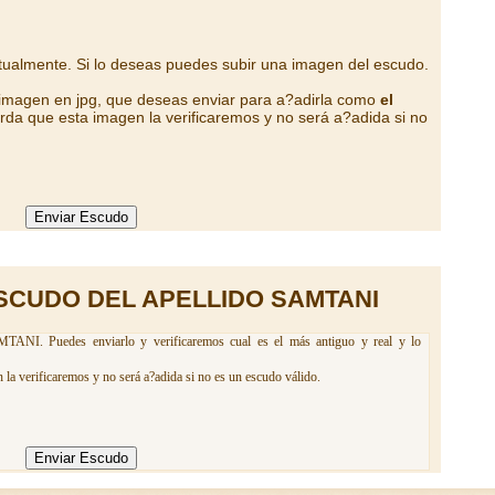
tualmente. Si lo deseas puedes subir una imagen del escudo.
 imagen en jpg, que deseas enviar para a?adirla como
el
rda que esta imagen la verificaremos y no será a?adida si no
SCUDO DEL APELLIDO SAMTANI
TANI. Puedes enviarlo y verificaremos cual es el más antiguo y real y lo
la verificaremos y no será a?adida si no es un escudo válido.