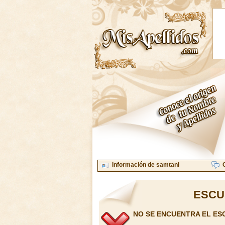
Información de samtani
ESCU
NO SE ENCUENTRA EL ES