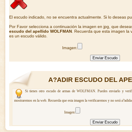
El escudo indicado, no se encuentra actualmente. Si lo deseas p
Por Favor selecciona a continuación la imagen en jpg, que desea
escudo del apellido WOLFMAN
. Recuerda que esta imagen la v
es un escudo válido.
Imagen:
A?ADIR ESCUDO DEL AP
Si tienes otro escudo de armas de WOLFMAN. Puedes enviarlo y verific
mostraremos en la web. Recuerda que esta imagen la verificaremos y no será a?adida 
Imagen: