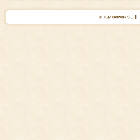
||
© HGM Network S.L.