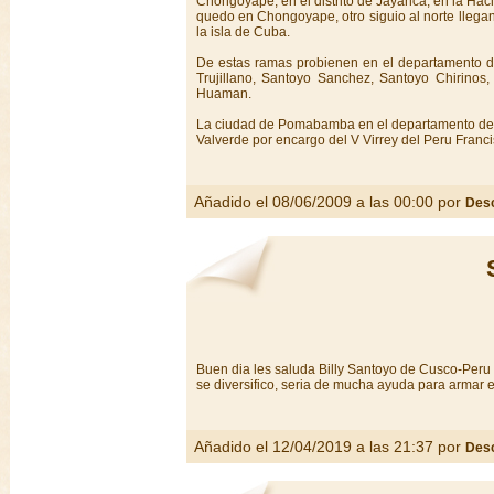
Chongoyape, en el distrito de Jayanca, en la Hac
quedo en Chongoyape, otro siguio al norte llegan
la isla de Cuba.
De estas ramas probienen en el departamento de
Trujillano, Santoyo Sanchez, Santoyo Chirinos
Huaman.
La ciudad de Pomabamba en el departamento de A
Valverde por encargo del V Virrey del Peru Franci
Añadido el 08/06/2009 a las 00:00 por
Des
Buen dia les saluda Billy Santoyo de Cusco-Peru s
se diversifico, seria de mucha ayuda para armar e
Añadido el 12/04/2019 a las 21:37 por
Des