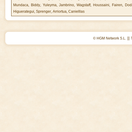
Mundaca
,
Biddy
,
Yuleyma
,
Jambrino
,
Wagstaff
,
Houssaini
,
Fairen
,
Dod
Higuerategui
,
Sprenger
,
Arriortua
,
Canielllas
||
© HGM Network S.L.