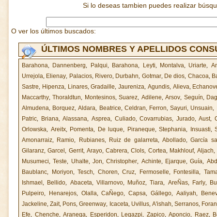
Si lo deseas tambien puedes realizar búsq
O ver los últimos buscados:
ÚLTIMOS NOMBRES Y APELLIDOS CON
Barahona
,
Dannenberg
,
Palqui
,
Barahona
,
Leyti
,
Montalva
,
Uriarte
,
A
Urrejola
,
Elienay
,
Palacios
,
Rivero
,
Durbahn
,
Gotmar
,
De dios
,
Chacoa
,
Ba
Sastre
,
Hipenza
,
Linares
,
Gradaille
,
Jaureniza
,
Agundis
,
Alieva
,
Echanov
Maccarthy
,
Thoraldtun
,
Montesinos
,
Suarez
,
Adilene
,
Arsov
,
Seguín
,
Da
Almudena
,
Borquez
,
Aldara
,
Beatrice
,
Celdran
,
Ferron
,
Sayuri
,
Unsuain
,
Patric
,
Briana
,
Alassana
,
Asprea
,
Culiado
,
Covarrubias
,
Jurado
,
Aust
,
Orlowska
,
Areitx
,
Pomenta
,
De luque
,
Piraneque
,
Stephania
,
Insuasti
,
Amonarraiz
,
Ramio
,
Rubianes
,
Ruiz de galarreta
,
Abollado
,
García s
Gilaranz
,
Garcel
,
Gerrit
,
Arayo
,
Cabrera
,
Clols
,
Cortea
,
Makhlouf
,
Aljach
Musumeci
,
Teste
,
Uhalte
,
Jon
,
Christopher
,
Achinte
,
Ejarque
,
Guía
,
Abd
Baublanc
,
Moriyon
,
Tesch
,
Choren
,
Cruz
,
Fermoselle
,
Fontesilla
,
Tama
Ishmael
,
Bellido
,
Abaceta
,
Villarnovo
,
Muñoz
,
Tiara
,
AreÑas
,
Farly
,
Bu
Pulpeiro
,
Henarejos
,
Olalla
,
CaÑego
,
Capsa
,
Gállego
,
Aaliyah
,
Benev
Jackeline
,
Zait
,
Pons
,
Greenway
,
Icaceta
,
Uvillus
,
A'ishah
,
Serranos
,
Fora
Efe
,
Chenche
,
Aranega
,
Esperidon
,
Legazpi
,
Zapico
,
Aponcio
,
Raez
,
B