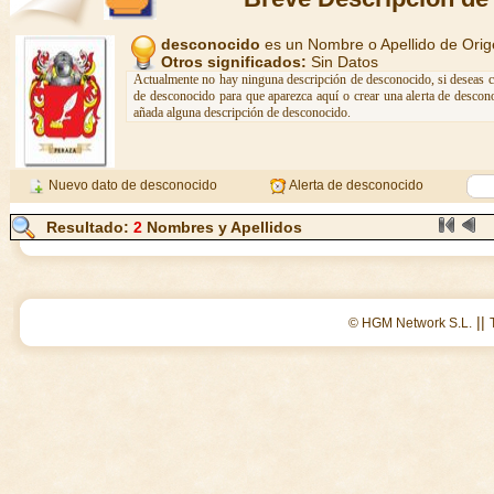
desconocido
es un Nombre o Apellido de Ori
Otros significados:
Sin Datos
Actualmente no hay ninguna descripción de desconocido, si deseas co
de desconocido para que aparezca aquí o crear una alerta de descon
añada alguna descripción de desconocido.
Nuevo dato de desconocido
Alerta de desconocido
Resultado:
2
Nombres y Apellidos
||
© HGM Network S.L.