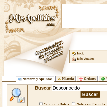
Inicio
Más Votados
Historia
Órdenes
A
Nombres y Apellidos
Buscar
Solo con Datos.
Solo con Escudo.