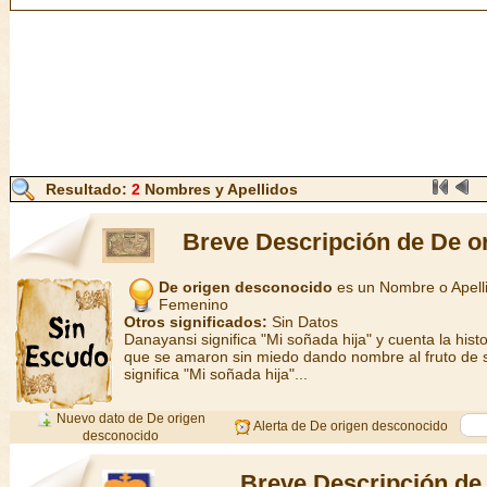
Resultado:
2
Nombres y Apellidos
Breve Descripción de De o
De origen desconocido
es un Nombre o Apelli
Femenino
Otros significados:
Sin Datos
Danayansi significa "Mi soñada hija" y cuenta la his
que se amaron sin miedo dando nombre al fruto de 
significa "Mi soñada hija"...
Nuevo dato de De origen
Alerta de De origen desconocido
desconocido
Breve Descripción de