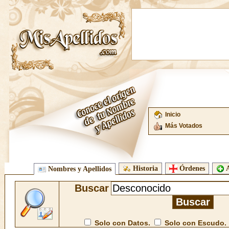
Inicio
Más Votados
Historia
Órdenes
A
Nombres y Apellidos
Buscar
Solo con Datos.
Solo con Escudo.