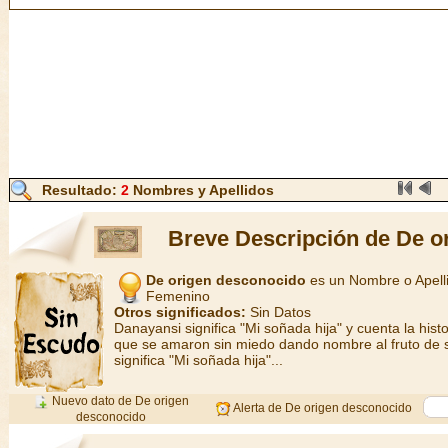
Resultado:
2
Nombres y Apellidos
Breve Descripción de De o
De origen desconocido
es un Nombre o Apelli
Femenino
Otros significados:
Sin Datos
Danayansi significa "Mi soñada hija" y cuenta la his
que se amaron sin miedo dando nombre al fruto de 
significa "Mi soñada hija"...
Nuevo dato de De origen
Alerta de De origen desconocido
desconocido