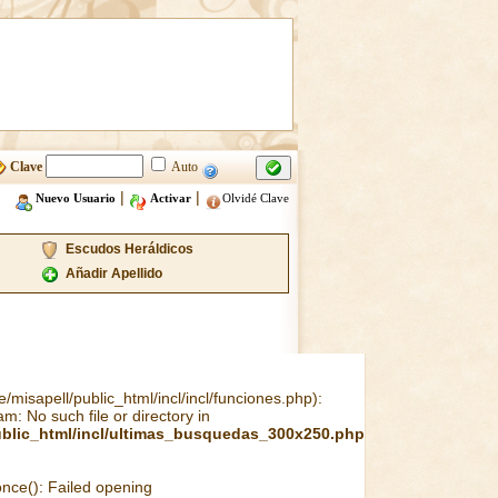
Clave
Auto
|
|
Nuevo Usuario
Activar
Olvidé Clave
Escudos Heráldicos
Añadir Apellido
misapell/public_html/incl/incl/funciones.php):
m: No such file or directory in
ublic_html/incl/ultimas_busquedas_300x250.php
once(): Failed opening