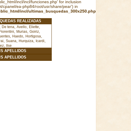
ic_html/incl/incl/funciones.php' for inclusion
pt/cpanel/ea-php84/root/usr/share/pear') in
ublic_html/incl/ultimas_busquedas_300x250.php
SQUEDAS REALIZADAS
,
,
,
,
De tena
Avello
Eliette
,
,
,
Fiorentini
Murias
Goiriz
,
,
,
uentes
Haedo
Hortigosa
,
,
,
,
rai
Suana
Hurquiza
Icardi
,
ez
Ilse
MIS APELLIDOS
MIS APELLIDOS