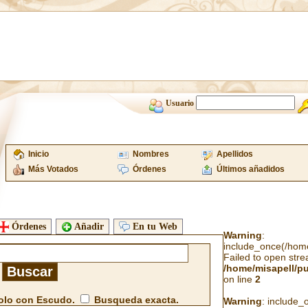
Usuario
Inicio
Nombres
Apellidos
Más Votados
Órdenes
Últimos añadidos
Órdenes
Añadir
En tu Web
Warning
:
include_once(/home/
Failed to open strea
/home/misapell/p
on line
2
lo con Escudo.
Busqueda exacta.
Warning
: include_