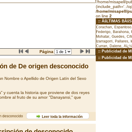
'/home/misapell/publ
(include_path='.:/o
/home/misapell/p
on line
2
:: ÃšLTIMAS BÃš
,
Corachan
Espantoso
,
,
Federigo
Barahona
,
,
Mohatar
Guedes
Cif
,
,
Izarragorri
Pallares
I
,
,
Curran
Dalene
Aï¿½
:: Publicidad de 
Página
:: Publicidad de 
ón de De origen desconocido
n Nombre o Apellido de Origen Latín del Sexo
a" y cuenta la historia que proviene de dos reyes
mbre al fruto de su amor "Danayansi," que
en desconocido
Leer toda la información
ripción de desconocido