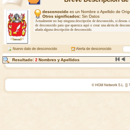
desconocido
es un Nombre o Apellido de Ori
Otros significados:
Sin Datos
Actualmente no hay ninguna descripción de desconocido, si deseas co
de desconocido para que aparezca aquí o crear una alerta de descon
añada alguna descripción de desconocido.
Nuevo dato de desconocido
Alerta de desconocido
Resultado:
2
Nombres y Apellidos
||
© HGM Network S.L.