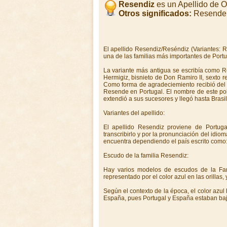
Resendiz
es un Apellido de 
Otros significados:
Resende,
El apellido Resendiz/Reséndiz (Variantes: 
una de las familias más importantes de Portu
La variante más antigua se escribía como R
Hermigiz, bisnieto de Don Ramiro II, sexto r
Como forma de agradeciemiento recibió del 
Resende en Portugal. El nombre de este po
extendió a sus sucesores y llegó hasta Brasi
Variantes del apellido:
El apellido Resendiz proviene de Portug
transcribirlo y por la pronunciación del idio
encuentra dependiendo el país escrito com
Escudo de la familia Resendiz:
Hay varios modelos de escudos de la Fami
representado por el color azul en las orillas,
Según el contexto de la época, el color azul 
España, pues Portugal y España estaban baj