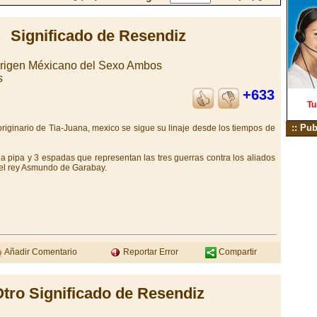
Significado de Resendiz
Origen Méxicano del Sexo Ambos
s
+633
Tu
:: Pub
riginario de Tia-Juana, mexico se sigue su linaje desde los tiempos de
 pipa y 3 espadas que representan las tres guerras contra los aliados
r el rey Asmundo de Garabay.
Añadir Comentario
Reportar Error
Compartir
tro Significado de Resendiz