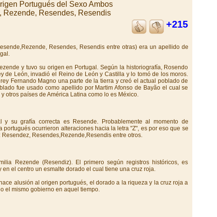
Origen Portugués del Sexo Ambos
 Rezende, Resendes, Resendis
+215
Resende,Rezende, Resendes, Resendis entre otras) era un apellido de
gal.
ezende y tuvo su origen en Portugal. Según la historiografía, Rosendo
ey de León, invadió el Reino de León y Castilla y lo tomó de los moros.
rey Fernando Magno una parte de la tierra y creó el actual poblado de
blado fue usado como apellido por Martim Afonso de Bayão el cual se
l y otros países de América Latina como lo es México.
al y su grafía correcta es Resende. Probablemente al momento de
ma portugués ocurrieron alteraciones hacia la letra "Z", es por eso que se
o: Resendez, Resendes,Rezende,Resendis entre otros.
lia Rezende (Resendiz). El primero según registros históricos, es
 y en el centro un esmalte dorado el cual tiene una cruz roja.
hace alusión al origen portugués, el dorado a la riqueza y la cruz roja a
o el mismo gobierno en aquel tiempo.