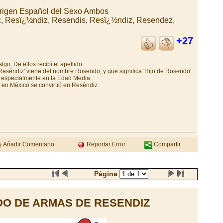
rigen Español del Sexo Ambos
, Resï¿½ndiz, Resendis, Resï¿½ndiz, Resendez,
+27
go. De ellos recibí el apellido.
eséndiz' viene del nombre Rosendo, y que significa 'Hijo de Rosendo'.
especialmente en la Edad Media.
en México se convirtió en Reséndiz.
Añadir Comentario
Reportar Error
Compartir
Página
O DE ARMAS DE RESENDIZ