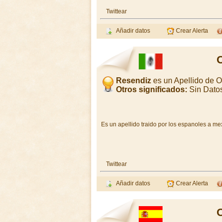
Twittear
Añadir datos
Crear Alerta
O
Resendiz
es un Apellido de 
Otros significados:
Sin Dato
Es un apellido traido por los espanoles a m
Twittear
Añadir datos
Crear Alerta
O