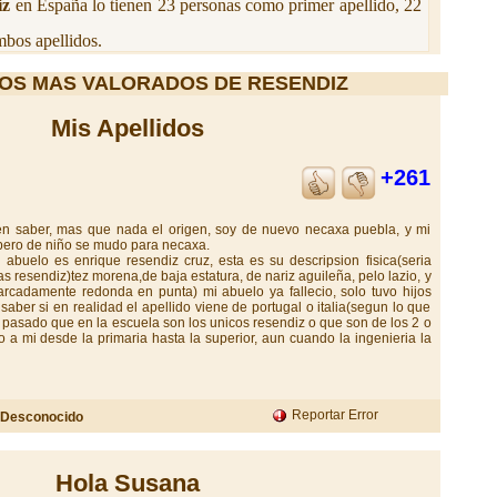
iz
en España lo tienen 23 personas como primer apellido, 22
bos apellidos.
OS MAS VALORADOS DE RESENDIZ
Mis Apellidos
+261
 en saber, mas que nada el origen, soy de nuevo necaxa puebla, y mi
 pero de niño se mudo para necaxa.
abuelo es enrique resendiz cruz, esta es su descripsion fisica(seria
s resendiz)tez morena,de baja estatura, de nariz aguileña, pelo lazio, y
cadamente redonda en punta) mi abuelo ya fallecio, solo tuvo hijos
 saber si en realidad el apellido viene de portugal o italia(segun lo que
pasado que en la escuela son los unicos resendiz o que son de los 2 o
 a mi desde la primaria hasta la superior, aun cuando la ingenieria la
Reportar Error
Desconocido
Hola Susana