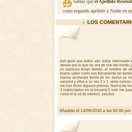
Sabias que
el Apellido Resend
como segundo apellido y Nadie en am
LOS COMENTARI
pus igual que todos uds. estoy interesado
abuelo por lo que se, era de real del monte,
en pachuca tengo familia, el nombre de mi 
bueno saber como son fisicamente las familia
manos anchas(la forma de los dedos es mar
varones y ellos a su vez 2 y 1. seria curioso
me han dicho algunos primos). Nunca les ha 
3 matriculados en la escuela?( esto me paso
curse el la cd de mexico). saludos
Añadido el 14/09/2010 a las 00:00 por