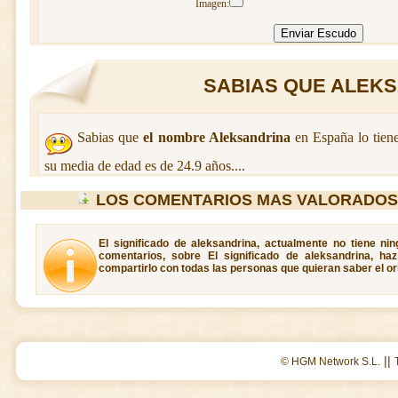
Imagen:
SABIAS QUE ALEKSA
Sabias que
el nombre Aleksandrina
en España lo tien
su media de edad es de 24.9 años....
LOS COMENTARIOS MAS VALORADOS
El significado de aleksandrina, actualmente no tiene ni
comentarios, sobre El significado de aleksandrina, ha
compartirlo con todas las personas que quieran saber el or
||
© HGM Network S.L.