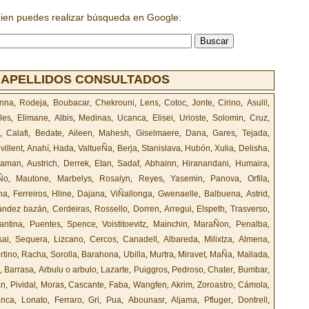
bien puedes realizar búsqueda en Google:
 APELLIDOS CONSULTADOS
anna
,
Rodeja
,
Boubacar
,
Chekrouni
,
Lens
,
Cotoc
,
Jonte
,
Cirino
,
Asulil
,
les
,
Elimane
,
Albis
,
Medinas
,
Ucanca
,
Elisei
,
Urioste
,
Solomin
,
Cruz
,
,
Calafi
,
Bedate
,
Aileen
,
Mahesh
,
Giselmaere
,
Dana
,
Gares
,
Tejada
,
villent
,
Anahí
,
Hada
,
ValtueÑa
,
Berja
,
Stanislava
,
Hubón
,
Xulia
,
Delisha
,
uaman
,
Austrich
,
Derrek
,
Etan
,
Sadaf
,
Abhainn
,
Hiranandani
,
Humaira
,
Ño
,
Mautone
,
Marbelys
,
Rosalyn
,
Reyes
,
Yasemin
,
Panova
,
Orfila
,
na
,
Ferreiros
,
Hline
,
Dajana
,
ViÑallonga
,
Gwenaelle
,
Balbuena
,
Astrid
,
ández bazán
,
Cerdeiras
,
Rossello
,
Dorren
,
Arregui
,
Elspeth
,
Trasverso
,
antina
,
Puentes
,
Spence
,
Voistitoevitz
,
Mainchin
,
MaraÑon
,
Penalba
,
sai
,
Sequera
,
Lizcano
,
Cercos
,
Canadell
,
Albareda
,
Milixtza
,
Almena
,
rtino
,
Racha
,
Sorolla
,
Barahona
,
Ubilla
,
Murtra
,
Miravet
,
MaÑa
,
Mallada
,
,
Barrasa
,
Arbulu o arbulo
,
Lazarte
,
Puiggros
,
Pedroso
,
Chater
,
Bumbar
,
an
,
Pividal
,
Moras
,
Cascante
,
Faba
,
Wangfen
,
Akrim
,
Zoroastro
,
Cámola
,
anca
,
Lonato
,
Ferraro
,
Gri
,
Pua
,
Abounasr
,
Aljama
,
Pfluger
,
Dontrell
,