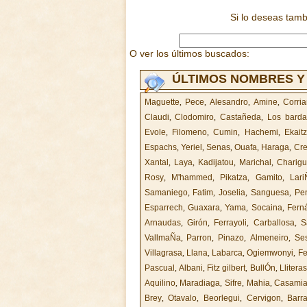
Si lo deseas tam
O ver los últimos buscados:
ÚLTIMOS NOMBRES Y
Maguette
,
Pece
,
Alesandro
,
Amine
,
Corri
Claudi
,
Clodomiro
,
Castañeda
,
Los barda
Evole
,
Filomeno
,
Cumin
,
Hachemi
,
Ekaitz
Espachs
,
Yeriel
,
Senas
,
Ouafa
,
Haraga
,
Cre
Xantal
,
Laya
,
Kadijatou
,
Marichal
,
Charig
Rosy
,
M'hammed
,
Pikatza
,
Gamito
,
Lari
Samaniego
,
Fatim
,
Joselia
,
Sanguesa
,
Pe
Esparrech
,
Guaxara
,
Yama
,
Socaina
,
Fern
Arnaudas
,
Girón
,
Ferrayoli
,
Carballosa
,
S
VallmaÑa
,
Parron
,
Pinazo
,
Almeneiro
,
Se
Villagrasa
,
Llana
,
Labarca
,
Ogiemwonyi
,
Fe
Pascual
,
Albani
,
Fitz gilbert
,
BullÓn
,
Lliteras
Aquilino
,
Maradiaga
,
Sifre
,
Mahia
,
Casami
Brey
,
Otavalo
,
Beorlegui
,
Cervigon
,
Barr