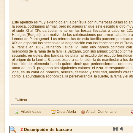
Este apellido es muy extendido en la penísula con numerosas casas solari
la época, podríamos afirmar, pero no asegurar, que este escudo u otro muy 
el siglo XI al XIV, particularmente en las fiestas llevadas a cabo en 1
Huelgas (Burgos), con motivo de las celebraciones por armar caballero a 
Leonor de Plantagenet. Las referencias de esta familia parecen precisars
XIX en especial los hechos de la negociación con los franceses en el Trata
a Francia en 1662, reinando Felipe IV. Todo ello parece coincidir con
miembros de la rama de la familia Barzano. Son sus armas: Cortado: primero
segundo, en gules, dos bandas, de plata. El estudio del escudo heráldico
el origen de la familia B., pues esa era su función, la de manifestar a los 
inclusión del elemento banda quiere decir que pertenecieron a órdenes m
arma de los B. pregonan los siguientes valores: el Azur corresponde al s
vida, es un color de nobleza, belleza, castidad y fidelidad, además otras v
como la abundancia económica, la perseverancia, la suerte, la fama y el afá
Twittear
Añadir datos
Crear Alerta
Añadir Comentario
2
Descripción de barzano