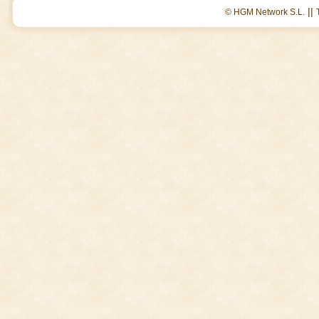
||
© HGM Network S.L.