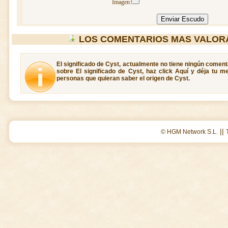
Imagen:
LOS COMENTARIOS MAS VALOR
El significado de Cyst, actualmente no tiene ningún coment
sobre El significado de Cyst, haz click Aquí y déja tu m
personas que quieran saber el origen de Cyst.
||
© HGM Network S.L.