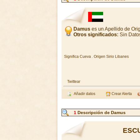
Damus
es un Apellido de Or
Otros significados:
Sin Dato
Significa Cueva . Origen Sirio Libanes
Twittear
Añadir datos
Crear Alerta
1
Descripción de Damus
ESC