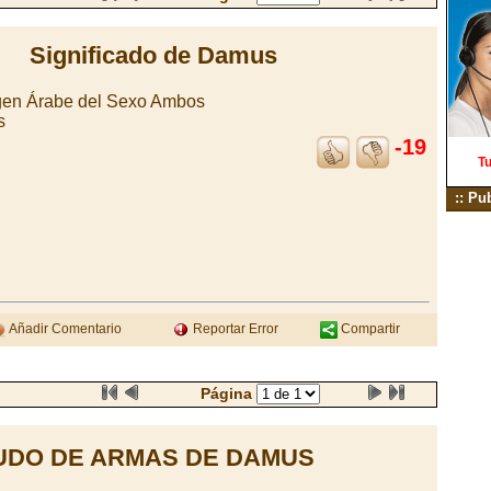
Significado de Damus
igen Árabe del Sexo Ambos
s
-19
Tu
:: Pu
Añadir Comentario
Reportar Error
Compartir
Página
UDO DE ARMAS DE DAMUS