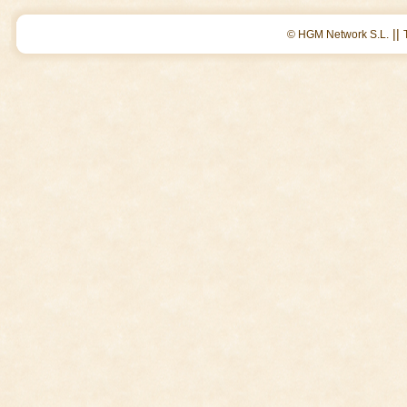
||
© HGM Network S.L.