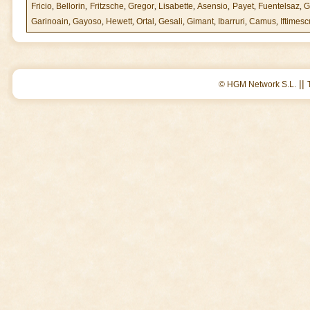
Fricio
,
Bellorin
,
Fritzsche
,
Gregor
,
Lisabette
,
Asensio
,
Payet
,
Fuentelsaz
,
G
Garinoain
,
Gayoso
,
Hewett
,
Ortal
,
Gesali
,
Gimant
,
Ibarruri
,
Camus
,
Iftimesc
||
© HGM Network S.L.