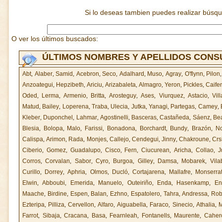
Si lo deseas tambien puedes realizar búsq
O ver los últimos buscados:
ÚLTIMOS NOMBRES Y APELLIDOS CON
Abt
,
Alaber
,
Samid
,
Acebron
,
Seco
,
Adalhard
,
Muso
,
Agray
,
O'flynn
,
Pilon
Anzoategui
,
Hepzibeth
,
Ariciu
,
Arizabaleta
,
Almagro
,
Yeron
,
Pickles
,
Caife
Oded
,
Lerma
,
Armenio
,
Britta
,
Arosteguy
,
Ases
,
Viurquez
,
Astacio
,
Vil
Matud
,
Bailey
,
Loperena
,
Traba
,
Ulecia
,
Jutka
,
Yanagi
,
Partegas
,
Camey
,
Kleber
,
Duponchel
,
Lahmar
,
Agostinelli
,
Basceras
,
Castañeda
,
Sáenz
,
Be
Blesia
,
Bolopa
,
Malo
,
Farissi
,
Bonadona
,
Borchardt
,
Bundy
,
Brazón
,
No
Calispa
,
Arimon
,
Rada
,
Monjes
,
Callejo
,
Cendegui
,
Jinny
,
Chakroune
,
Crs
Ciberio
,
Gomez
,
Guadalupo
,
Cisco
,
Fern
,
Ciucurean
,
Aricha
,
Collao
,
J
Corros
,
Corvalan
,
Sabor
,
Cyro
,
Burgoa
,
Gilley
,
Damsa
,
Mobarek
,
Vila
Curillo
,
Dorrey
,
Aphria
,
Olmos
,
Ducló
,
Cortajarena
,
Mallafre
,
Monserra
Elwin
,
Abboubi
,
Emerida
,
Manuelo
,
Outeiriño
,
Enda
,
Hasenkamp
,
En
Maache
,
Birdine
,
Espen
,
Balan
,
Ezhno
,
Espatolero
,
Tahra
,
Andressa
,
Rob
Ezteripa
,
Pilliza
,
Cervellon
,
Alfaro
,
Aiguabella
,
Faraco
,
Sinecio
,
Athalia
,
M
Farrot
,
Sibaja
,
Cracana
,
Basa
,
Fearnleah
,
Fontanells
,
Maurente
,
Caher