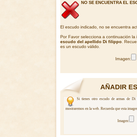
NO SE ENCUENTRA EL ESC
El escudo indicado, no se encuentra ac
Por Favor selecciona a continuación la
escudo del apellido Di filippo
. Recue
es un escudo válido.
Imagen:
AÑADIR ES
Si tienes otro escudo de armas de Di f
mostraremos en la web. Recuerda que esta imagen 
Imagen: