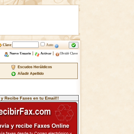
Clave
Auto
|
|
Nuevo Usuario
Activar
Olvidé Clave
Escudos Heráldicos
Añadir Apellido
 y Recibe Faxes en tu Email!!