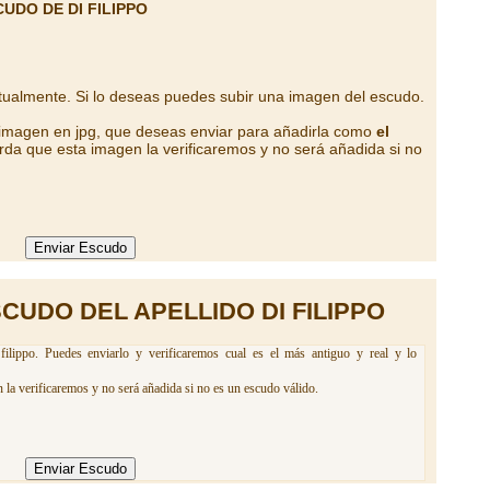
UDO DE DI FILIPPO
tualmente. Si lo deseas puedes subir una imagen del escudo.
 imagen en jpg, que deseas enviar para añadirla como
el
rda que esta imagen la verificaremos y no será añadida si no
CUDO DEL APELLIDO DI FILIPPO
ilippo. Puedes enviarlo y verificaremos cual es el más antiguo y real y lo
la verificaremos y no será añadida si no es un escudo válido.