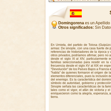
Domingorena
es un Apellido
Otros significados:
Sin Dato
En Urnieta, del partido de Tolosa (Guipúz
armas: De sinople, con una casa fuerte de 
referencias de historiadores de la época y 
otros privados, podríamos afirmar, pero no a
desde el siglo XI al XIV, particularmente 
familias seleccionadas para residir en la
frecuencia desde el siglo XV al XIX en espe
"Devolución" de los Países Bajos a Francia e
"habla" de quienes formaron el origen de la
elementos diferenciales, pues la inclusión d
del enemigo. Es la característica del domini
símbolo de autoridad, gobierno y protecció
Sinople señala las características de la fa
tales como el vigor, el afán de victoria y e
enriquecieron como la alegría, esperanza, ab
tierra.