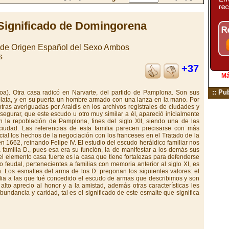
Significado de Domingorena
 de Origen Español del Sexo Ambos
s
+37
Má
:: Pu
coa). Otra casa radicó en Narvarte, del partido de Pamplona. Son sus
plata, y en su puerta un hombre armado con una lanza en la mano. Por
otras averiguadas por Araldis en los archivos registrales de ciudades y
segurar, que este escudo u otro muy similar a él, apareció inicialmente
en la repoblación de Pamplona, fines del siglo XII, siendo una de las
 ciudad. Las referencias de esta familia parecen precisarse con más
cial los hechos de la negociación con los franceses en el Tratado de la
n 1662, reinando Felipe IV. El estudio del escudo heráldico familiar nos
 familia D., pues esa era su función, la de manifestar a los demás sus
el elemento casa fuerte es la casa que tiene fortalezas para defenderse
o feudal, pertenecientes a familias con memoria anterior al siglo XI, es
n. Los esmaltes del arma de los D. pregonan los siguientes valores: el
milia a las que fué concedido el escudo de armas que describimos y son
l alto aprecio al honor y a la amistad, además otras características les
undancia y caridad, tal es el significado de este esmalte que significa