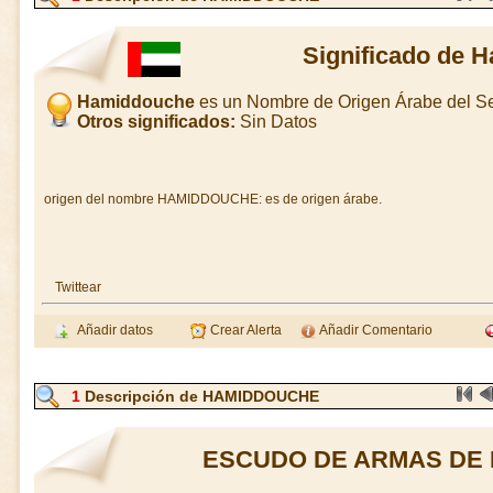
Significado de 
Hamiddouche
es un Nombre de Origen Árabe del S
Otros significados:
Sin Datos
origen del nombre HAMIDDOUCHE: es de origen árabe.
Twittear
Añadir datos
Crear Alerta
Añadir Comentario
1
Descripción de HAMIDDOUCHE
ESCUDO DE ARMAS DE