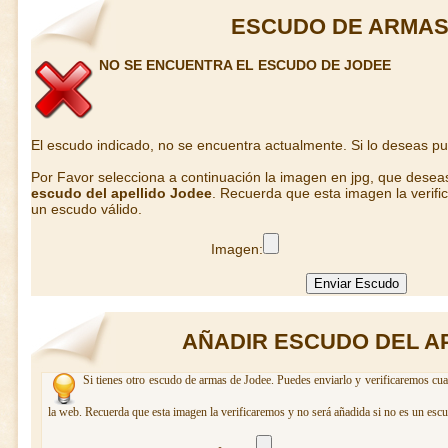
ESCUDO DE ARMAS
NO SE ENCUENTRA EL ESCUDO DE JODEE
El escudo indicado, no se encuentra actualmente. Si lo deseas p
Por Favor selecciona a continuación la imagen en jpg, que desea
escudo del apellido Jodee
. Recuerda que esta imagen la verifi
un escudo válido.
Imagen:
AÑADIR ESCUDO DEL A
Si tienes otro escudo de armas de Jodee. Puedes enviarlo y verificaremos cua
la web. Recuerda que esta imagen la verificaremos y no será añadida si no es un escu