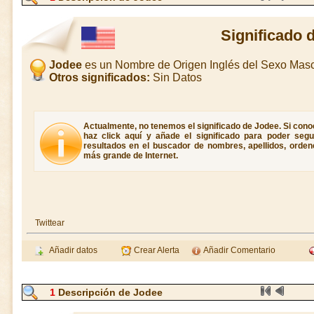
Significado 
Jodee
es un Nombre de Origen Inglés del Sexo Masc
Otros significados:
Sin Datos
Actualmente, no tenemos el significado de Jodee. Si conoc
haz click aquí y añade el significado para poder seg
resultados en el buscador de nombres, apellidos, ordene
más grande de Internet.
Twittear
Añadir datos
Crear Alerta
Añadir Comentario
1
Descripción de Jodee