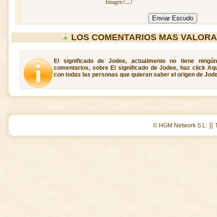
Imagen:
LOS COMENTARIOS MAS VALORA
El significado de Jodee, actualmente no tiene ningú
comentarios, sobre El significado de Jodee, haz click Aq
con todas las personas que quieran saber el origen de Jod
||
© HGM Network S.L.