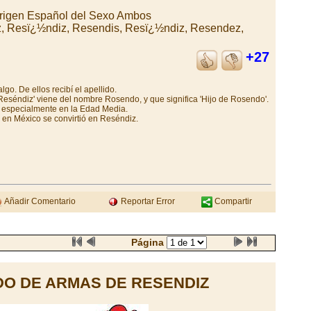
rigen Español del Sexo Ambos
, Resï¿½ndiz, Resendis, Resï¿½ndiz, Resendez,
+27
go. De ellos recibí el apellido.
eséndiz' viene del nombre Rosendo, y que significa 'Hijo de Rosendo'.
especialmente en la Edad Media.
en México se convirtió en Reséndiz.
Añadir Comentario
Reportar Error
Compartir
Página
O DE ARMAS DE RESENDIZ