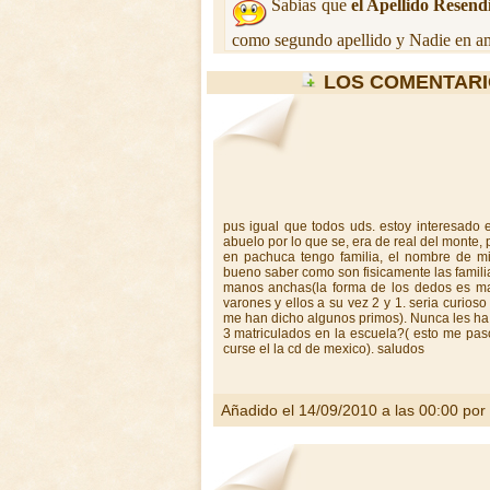
Sabias que
el Apellido Resend
como segundo apellido y Nadie en am
LOS COMENTARI
pus igual que todos uds. estoy interesado
abuelo por lo que se, era de real del monte,
en pachuca tengo familia, el nombre de mi 
bueno saber como son fisicamente las familia
manos anchas(la forma de los dedos es mar
varones y ellos a su vez 2 y 1. seria curioso
me han dicho algunos primos). Nunca les ha 
3 matriculados en la escuela?( esto me paso
curse el la cd de mexico). saludos
Añadido el 14/09/2010 a las 00:00 por