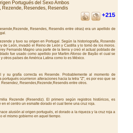
Origen Portugués del Sexo Ambos
 Rezende, Resendes, Resendis
+215
Resende,Rezende, Resendes, Resendis entre otras) era un apellido de
gal.
ezende y tuvo su origen en Portugal. Según la historiografía, Rosendo
ey de León, invadió el Reino de León y Castilla y lo tomó de los moros.
rey Fernando Magno una parte de la tierra y creó el actual poblado de
blado fue usado como apellido por Martim Afonso de Bayão el cual se
l y otros países de América Latina como lo es México.
al y su grafía correcta es Resende. Probablemente al momento de
ma portugués ocurrieron alteraciones hacia la letra "Z", es por eso que se
o: Resendez, Resendes,Rezende,Resendis entre otros.
lia Rezende (Resendiz). El primero según registros históricos, es
 y en el centro un esmalte dorado el cual tiene una cruz roja.
hace alusión al origen portugués, el dorado a la riqueza y la cruz roja a
o el mismo gobierno en aquel tiempo.