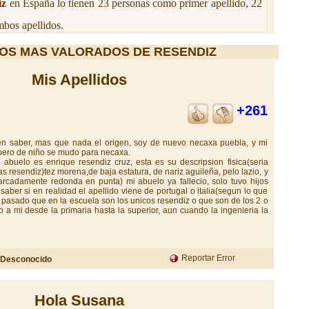
iz
en España lo tienen 23 personas como primer apellido, 22
bos apellidos.
OS MAS VALORADOS DE RESENDIZ
Mis Apellidos
+261
 en saber, mas que nada el origen, soy de nuevo necaxa puebla, y mi
 pero de niño se mudo para necaxa.
abuelo es enrique resendiz cruz, esta es su descripsion fisica(seria
s resendiz)tez morena,de baja estatura, de nariz aguileña, pelo lazio, y
cadamente redonda en punta) mi abuelo ya fallecio, solo tuvo hijos
 saber si en realidad el apellido viene de portugal o italia(segun lo que
pasado que en la escuela son los unicos resendiz o que son de los 2 o
 a mi desde la primaria hasta la superior, aun cuando la ingenieria la
Reportar Error
Desconocido
Hola Susana