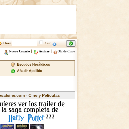
Clave
Auto
|
|
Nuevo Usuario
Activar
Olvidé Clave
Escudos Heráldicos
Añadir Apellido
osalcine.com - Cine y Películas