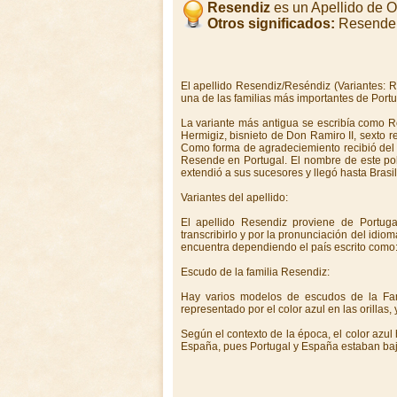
Resendiz
es un Apellido de 
Otros significados:
Resende,
El apellido Resendiz/Reséndiz (Variantes: 
una de las familias más importantes de Portu
La variante más antigua se escribía como R
Hermigiz, bisnieto de Don Ramiro II, sexto r
Como forma de agradeciemiento recibió del 
Resende en Portugal. El nombre de este po
extendió a sus sucesores y llegó hasta Brasi
Variantes del apellido:
El apellido Resendiz proviene de Portug
transcribirlo y por la pronunciación del idio
encuentra dependiendo el país escrito com
Escudo de la familia Resendiz:
Hay varios modelos de escudos de la Fami
representado por el color azul en las orillas,
Según el contexto de la época, el color azul 
España, pues Portugal y España estaban baj