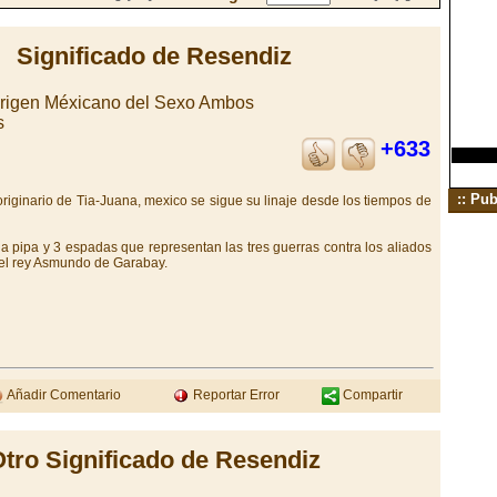
Significado de Resendiz
Origen Méxicano del Sexo Ambos
s
+633
:: Pub
riginario de Tia-Juana, mexico se sigue su linaje desde los tiempos de
 pipa y 3 espadas que representan las tres guerras contra los aliados
r el rey Asmundo de Garabay.
Añadir Comentario
Reportar Error
Compartir
tro Significado de Resendiz