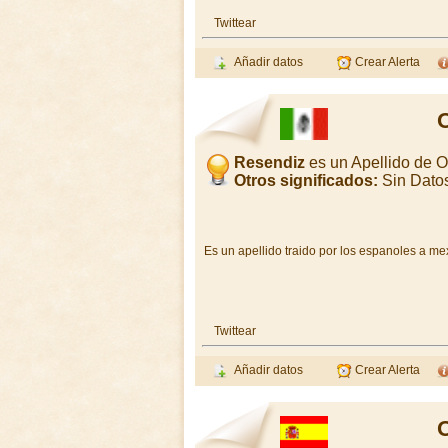
Twittear
Añadir datos
Crear Alerta
O
Resendiz
es un Apellido de 
Otros significados:
Sin Dato
Es un apellido traido por los espanoles a m
Twittear
Añadir datos
Crear Alerta
O