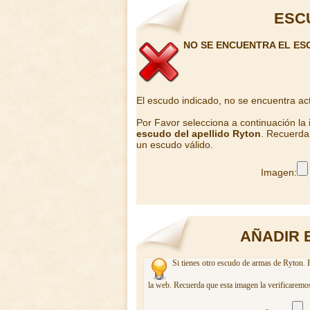
ESC
NO SE ENCUENTRA EL ES
El escudo indicado, no se encuentra ac
Por Favor selecciona a continuación la
escudo del apellido Ryton
. Recuerda 
un escudo válido.
Imagen:
AÑADIR 
Si tienes otro escudo de armas de Ryton. P
la web. Recuerda que esta imagen la verificaremos