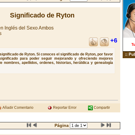
Significado de Ryton
n Inglés del Sexo Ambos
s
+6
Tu
ignificado de Ryton. Si conoces el significado de Ryton, por favor
:: Pu
significado para poder seguir mejorando y ofreciendo mejores
e nombres, apellidos, ordenes, historias, heráldica y genealogía
Añadir Comentario
Reportar Error
Compartir
Página