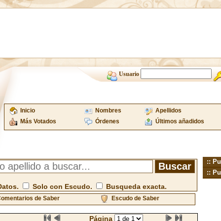
Usuario
Inicio
Nombres
Apellidos
Más Votados
Órdenes
Últimos añadidos
:: Pu
:: Pu
Datos.
Solo con Escudo.
Busqueda exacta.
omentarios de Saber
Escudo de Saber
Página