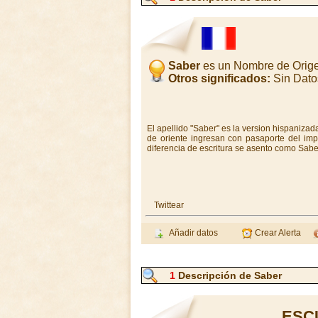
Saber
es un Nombre de Orig
Otros significados:
Sin Dato
El apellido "Saber" es la version hispanizad
de oriente ingresan con pasaporte del imp
diferencia de escritura se asento como Sabe
Twittear
Añadir datos
Crear Alerta
1
Descripción de Saber
ESC