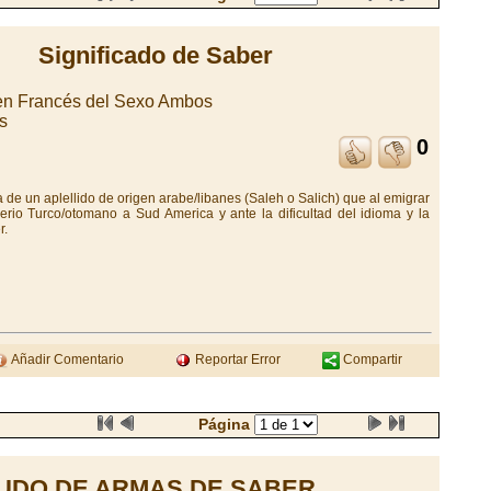
Significado de Saber
en Francés del Sexo Ambos
s
0
a de un aplellido de origen arabe/libanes (Saleh o Salich) que al emigrar
erio Turco/otomano a Sud America y ante la dificultad del idioma y la
r.
Añadir Comentario
Reportar Error
Compartir
Página
UDO DE ARMAS DE SABER