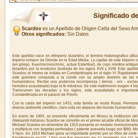
Significado d
Scardov
es un Apellido de Origen Celta del Sexo A
Otros significados:
Sin Datos
Este apellido nace en elImperio bizantino, el termino historiografico utiliz
Imperio romano de Oriente en la Edad Media. La capital de este Imperio c
(en griego, Κωνσταντινούπολις, actual Estambul), de cuyo nombre antiguo,
bizantino por la erudicion ilustrada de los siglos XVII y XVIII. Este apel
Scardov, el mismo se instala en Constantinopla en el siglo VI. Rapidamen
este guerrero conquista a la coorte con su amplio dominio de las ma
humanisticos. Recibe una poderosa recompensa ( tierras - oro - esclav
heredera acaudalada) bajo la fe ortodoxa. De este matrimonio surgen 4 hij
Transcurren las decadas y los siglos, esta acaudalada e important
Constantinopla en el palacio de Fherhi.
Con la caida del imperio en 1453, esta famila se muda Rusia. Permanec
diverso ambiente cientifico, claro esta sin alejarse del mundo humanistico.
En enero de 1905, se presento oficialmente en Moscu la institucion de
Aleksandr Adrianov Scardov se convirtio en el primer alcalde oficial de Mos
Michael Scardov en diciembre de 1910 presenta un modelo revolucionario
y multiplicar con targetas perforadas ( patente anexada luego por IBM), Mi
4 hijos. En 1916 Michael gana un importante premio por un libro de corte 
transferencia social'. Libro que fue ignorado en su momento por las a