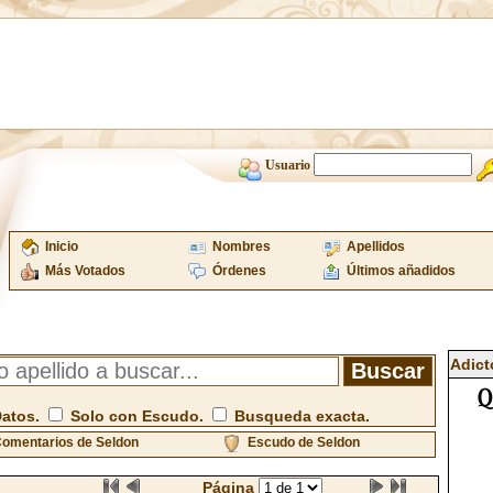
Usuario
Inicio
Nombres
Apellidos
Más Votados
Órdenes
Últimos añadidos
Adict
Datos.
Solo con Escudo.
Busqueda exacta.
omentarios de Seldon
Escudo de Seldon
Página