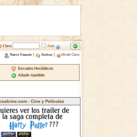
Clave
Auto
|
|
Nuevo Usuario
Activar
Olvidé Clave
Escudos Heráldicos
Añadir Apellido
osalcine.com - Cine y Películas