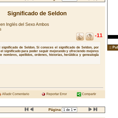
Significado de Seldon
en Inglés del Sexo Ambos
s
-11
:: Pu
significado de Seldon. Si conoces el significado de Seldon, por
e el significado para poder seguir mejorando y ofreciendo mejores
e nombres, apellidos, ordenes, historias, heráldica y genealogía
Añadir Comentario
Reportar Error
Compartir
Página