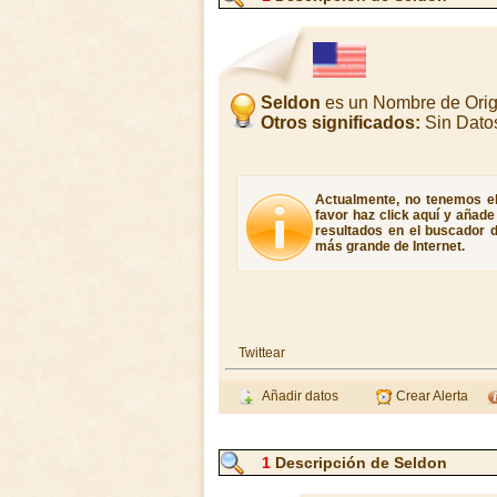
Seldon
es un Nombre de Orig
Otros significados:
Sin Dato
Actualmente, no tenemos el 
favor haz click aquí y añad
resultados en el buscador d
más grande de Internet.
Twittear
Añadir datos
Crear Alerta
1
Descripción de Seldon