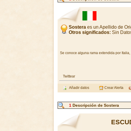
Sostera
es un Apellido de Or
Otros significados:
Sin Dato
Se conoce alguna rama extendida por Italia, 
Twittear
Añadir datos
Crear Alerta
1
Descripción de Sostera
ESCU