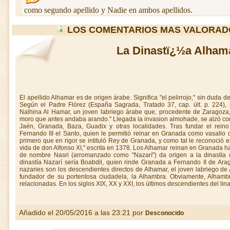
como segundo apellido y Nadie en ambos apellidos.
LOS COMENTARIOS MAS VALORAD
La Dinastï¿½a Alham
El apellido Alhamar es de origen árabe. Significa "el pelirrojo," sin duda d
Según el Padre Flórez (España Sagrada, Tratado 37, cap. últ. p. 224),
Nalhina Al Hamar, un joven labriego árabe que, procedente de Zaragoza,
moro que antes andaba arando." Llegada la invasion almohade, se alzó con
Jaén, Granada, Baza, Guadix y otras localidades. Tras fundar el rein
Fernando III el Santo, quien le permitió reinar en Granada como vasallo d
primero que en rigor se intituló Rey de Granada, y como tal le reconoció 
vida de don Alfonso XI," escrita en 1378. Los Alhamar reinan en Granada ha
de nombre Nasri (arromanzado como "Nazarí") da origen a la dinastía 
dinastía Nazarí sería Boabdil, quien rinde Granada a Fernando II de Ara
nazaries son los descendientes directos de Alhamar, el joven labriego de
fundador de su portentosa ciudadela, la Alhambra. Obviamente, Alhambr
relacionadas. En los siglos XIX, XX y XXI, los últimos descendientes del li
Añadido el 20/05/2016 a las 23:21 por
Desconocido