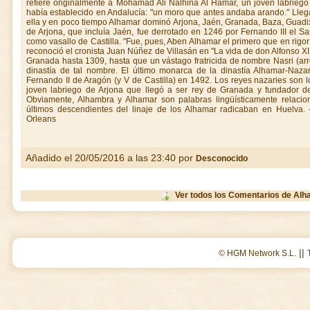
refiere originalmente a Mohamad Ali Nalhina Al Hamar, un joven labrieg
había establecido en Andalucía: "un moro que antes andaba arando." Lleg
ella y en poco tiempo Alhamar dominó Arjona, Jaén, Granada, Baza, Guadix 
de Arjona, que incluía Jaén, fue derrotado en 1246 por Fernando III el Sa
como vasallo de Castilla. "Fue, pues, Aben Alhamar el primero que en rigor 
reconoció el cronista Juan Núñez de Villasán en "La vida de don Alfonso XI
Granada hasta 1309, hasta que un vástago fratricida de nombre Nasri (ar
dinastía de tal nombre. El último monarca de la dinastía Alhamar-Naza
Fernando II de Aragón (y V de Castilla) en 1492. Los reyes nazaries son l
joven labriego de Arjona que llegó a ser rey de Granada y fundador de
Obviamente, Alhambra y Alhamar son palabras lingüísticamente relacion
últimos descendientes del linaje de los Alhamar radicaban en Huelva. 
Orleans
Añadido el 20/05/2016 a las 23:40 por
Desconocido
Ver todos los Comentarios de Al
||
© HGM Network S.L.