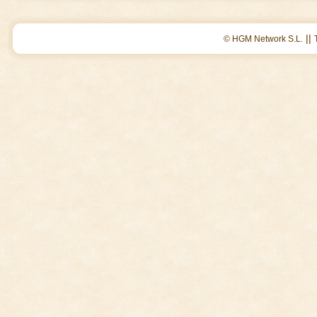
||
© HGM Network S.L.