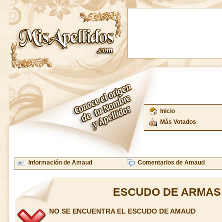
Inicio
Más Votados
Información de Amaud
Comentarios de Amaud
ESCUDO DE ARMAS
NO SE ENCUENTRA EL ESCUDO DE AMAUD