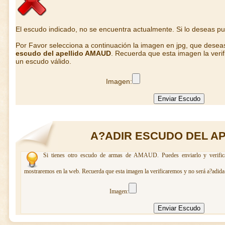
El escudo indicado, no se encuentra actualmente. Si lo deseas p
Por Favor selecciona a continuación la imagen en jpg, que desea
escudo del apellido AMAUD
. Recuerda que esta imagen la veri
un escudo válido.
Imagen:
A?ADIR ESCUDO DEL A
Si tienes otro escudo de armas de AMAUD. Puedes enviarlo y verifica
mostraremos en la web. Recuerda que esta imagen la verificaremos y no será a?adida 
Imagen: