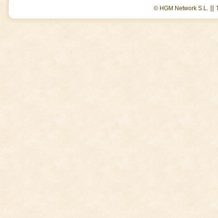
||
© HGM Network S.L.