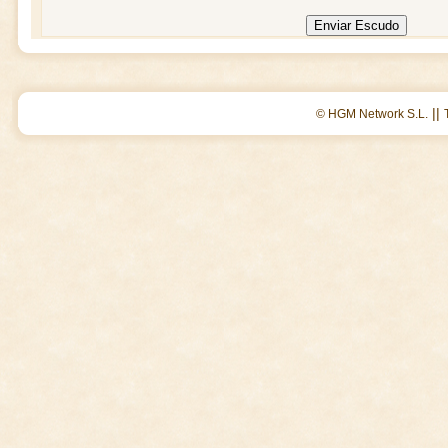
||
© HGM Network S.L.