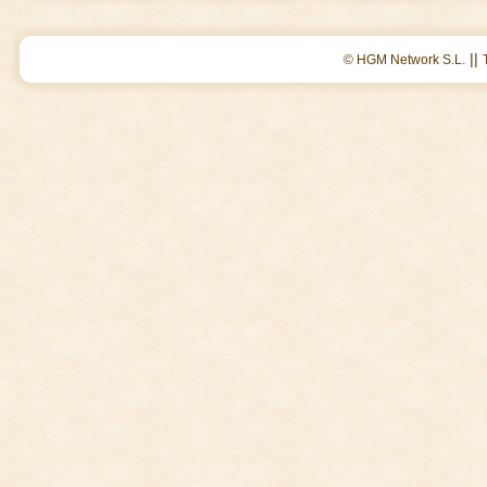
||
© HGM Network S.L.