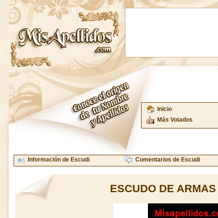
Inicio
Más Votados
Información de Escudi
Comentarios de Escudi
ESCUDO DE ARMAS 