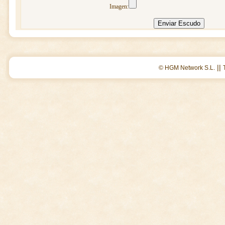
Imagen:
||
© HGM Network S.L.